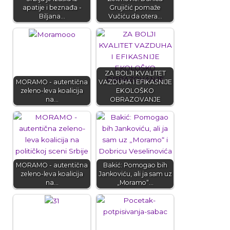
apatije i beznađa -
Grujičić pomaže
Biljana…
Vučiću da otera…
ZA BOLJI KVALITET
MORAMO - autentična
VAZDUHA I EFIKASNIJE
zeleno-leva koalicija
EKOLOŠKO
na…
OBRAZOVANJE
MORAMO - autentična
Bakić: Pomogao bih
zeleno-leva koalicija
Jankoviću, ali ja sam uz
na…
„Moramo“…