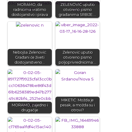
MORAMO, da
ZELENOVIĆ uputio
radnicima vratimo
otvoreno pismo
dostojanstvo i prava
građanima SRBIJE:…
Nebojša Zelenović:
Zelenović uputio
Građani će živeti
otvoreno pismo
dostojanstveno…
poljoprivrednicima:…
MIKETIĆ: Možda je
MORAMO, zajedno i
pesak, a možda su i
drugačije
otrovi?