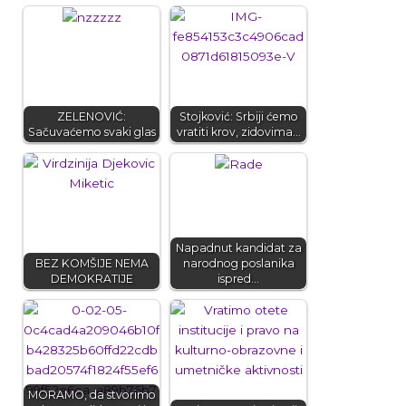
ZELENOVIĆ:
Stojković: Srbiji ćemo
Sačuvaćemo svaki glas
vratiti krov, zidovima…
Napadnut kandidat za
BEZ KOMŠIJE NEMA
narodnog poslanika
DEMOKRATIJE​
ispred…
MORAMO, da stvorimo