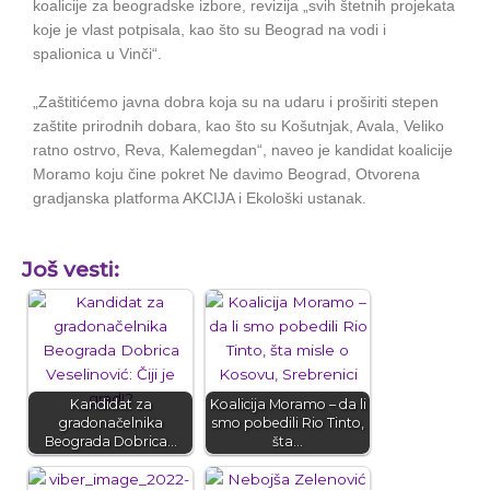
koalicije za beogradske izbore, revizija „svih štetnih projekata
koje je vlast potpisala, kao što su Beograd na vodi i
spalionica u Vinči“.
„Zaštitićemo javna dobra koja su na udaru i proširiti stepen
zaštite prirodnih dobara, kao što su Košutnjak, Avala, Veliko
ratno ostrvo, Reva, Kalemegdan“, naveo je kandidat koalicije
Moramo koju čine pokret Ne davimo Beograd, Otvorena
gradjanska platforma AKCIJA i Ekološki ustanak.
Još vesti:
Kandidat za
Koalicija Moramo – da li
gradonačelnika
smo pobedili Rio Tinto,
Beograda Dobrica…
šta…