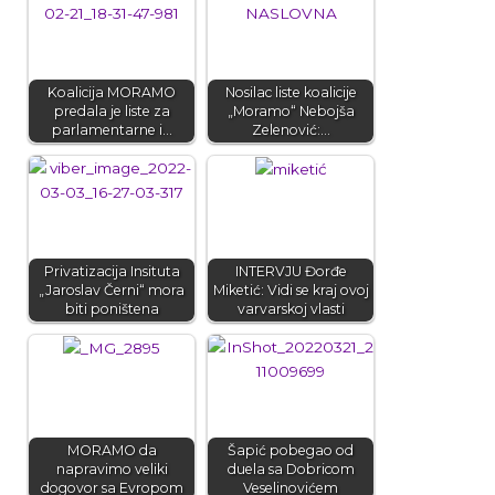
Koalicija MORAMO
Nosilac liste koalicije
predala je liste za
„Moramo“ Nebojša
parlamentarne i…
Zelenović:…
Privatizacija Insituta
INTERVJU Đorđe
„Jaroslav Černi“ mora
Miketić: Vidi se kraj ovoj
biti poništena
varvarskoj vlasti
MORAMO da
Šapić pobegao od
napravimo veliki
duela sa Dobricom
dogovor sa Evropom
Veselinovićem