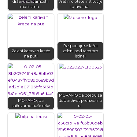
državu solidarnosti i
Vratimo otete institucije
radnicima…
i pravo na…
Raspadaju se lažni
Zeleni karavan kreće
zeleni pod teretom
na put!
istine!
MORAMO da borbu za
MORAMO, da
dobar život prenesemo
sačuvamo naše reke
u…