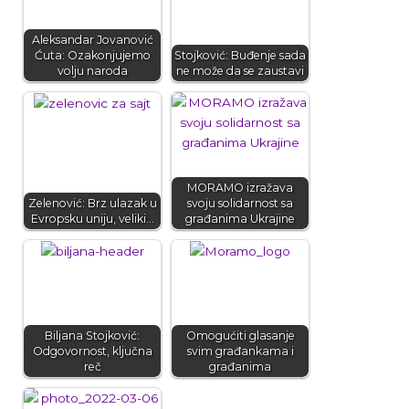
Aleksandar Jovanović
Ćuta: Ozakonjujemo
Stojković: Buđenje sada
volju naroda
ne može da se zaustavi
MORAMO izražava
Zelenović: Brz ulazak u
svoju solidarnost sa
Evropsku uniju, veliki…
građanima Ukrajine
Biljana Stojković:
Omogućiti glasanje
Odgovornost, ključna
svim građankama i
reč
građanima