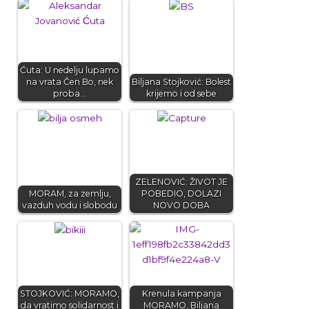
Ćuta: U nedelju lupamo
na vrata Čen Bo, nek
Biljana Stojković: Bolest
proba…
krijemo i od sebe
ZELENOVIĆ: ŽIVOT JE
MORAM, za zemlju,
POBEDIO, DOLAZI
vazduh vodu i slobodu
NOVO DOBA
STOJKOVIĆ: MORAMO,
Krenula kampanja
da vratimo solidarnost i
MORAMO, Biljana