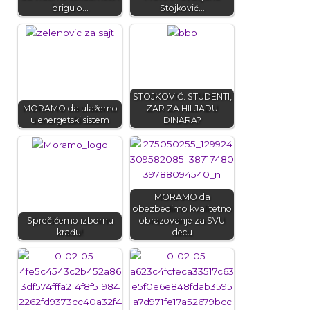
brigu o…
Stojković…
STOJKOVIĆ: STUDENTI,
MORAMO da ulažemo
ZAR ZA HILJADU
u energetski sistem
DINARA?
MORAMO da
obezbedimo kvalitetno
Sprečićemo izbornu
obrazovanje za SVU
krađu!
decu