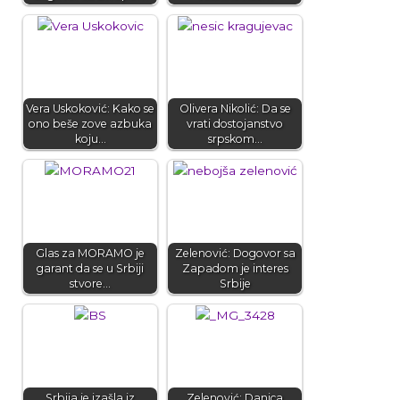
Vera Uskoković: Kako se
Olivera Nikolić: Da se
ono beše zove azbuka
vrati dostojanstvo
koju…
srpskom…
Glas za MORAMO je
Zelenović: Dogovor sa
garant da se u Srbiji
Zapadom je interes
stvore…
Srbije
Srbija je izašla iz
Zelenović: Danica