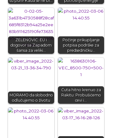
su puni! Kada se ne bi…
potrošnju energije
ZELENOVIĆ: EU i
Počinje prikupljanje
dogovor sa Zapadom
potpisa podrške za
šansa za veliki…
predsedničku…
Ćuta hitno krenuo za
MORAMO da slobodno
Rakitu: Probušićemo
odlučujemo o životu
cevi i…