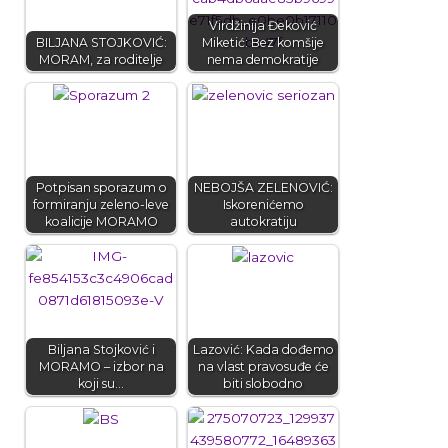
Virdžinija Đeković
BILJANA STOJKOVIĆ:
Miketić: Bez komšije
MORAM, za roditelje
nema demokratije
Potpisan sporazum o
NEBOJŠA ZELENOVIĆ:
formiranju zeleno-leve
Iskorenićemo
koalicije MORAMO
autokratiju
Biljana Stojković i
Lazović: Kada dođemo
MORAMO – izbor na
na vlast pravosuđe će
koji su…
biti slobodno