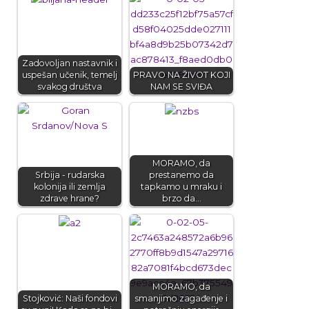
Zadovoljan nastavnik i
uspešan učenik, temelj
PRAVO NA ŽIVOT KOJI
svakog društva
NAM SE SVIĐA
MORAMO, da
Srbija - rudarska
prestanemo da
kolonija ili zemlja
tapkamo u mraku i
zdrave hrane?
brzo da…
MORAMO, da
Stojković: Naši fondovi
smanjimo zagađenje i