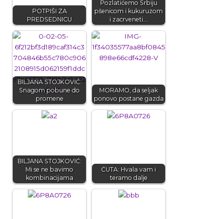
Pozlatićemo Srbiju
POTPIŠI ZA
pšenicom i kukuruzom
PREDSEDNICU
i zacrveneti…
BILJANA STOJKOVIĆ:
Snagom pobune do
MORAMO, da seljak
promene
ponovo postane gazda
BILJANA STOJKOVIĆ:
Mi se ne bavimo
ĆUTA: Hvala vam i
kombinacijama
teramo dalje