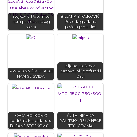
Stojković: Poturili su
BILJANA STOJKOVIĆ:
nam privid kritičkog
Pobeda građana
stava
počela je na ulici
Biljana Stojković:
PRAVO NA ŽIVOT KOJI
Zadovoljni i profesori i
NAM SE SVIĐA
đaci
CECA BOJKOVIĆ
ĆUTA: NIKADA
podržala kandidaturu
RAKITSKA REKA NEĆE
BILJANE STOJKOVIĆ…
TEĆI CEVIMA