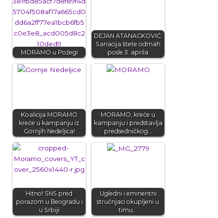
DEJAN ATANACKOVIĆ:
Sanacija štete odmah
MORAMO u Požegi
posle 3. aprila
Koalicija MORAMO
MORAMO, kreće u
kreće u kampanju iz
kampanju i predstavlja
Gornjih Nedeljica!
predsedničkog…
Hitno! SNS pred
Ugledni i eminentni
porazom u Beogradu i
stručnjaci okupljeni u
u Srbiji
timu…