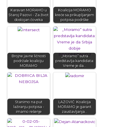
Karavan MORAMO u
Koalicija MORAMO
Staroj Pazovi - Za život
kreće sa prikupljanjem
dostojan čoveka
potpisa podrške
Brojne javne ličnosti
„Moramo“ sutra
podržale koaliciju
predstavlja kandidata:
MORAMO
Vreme je da…
Stanimo na put
LAZOVIĆ: Koalicija
lažiranju potpisa -
MORAMO je garant
imamo rešenje
zaustavljanja…